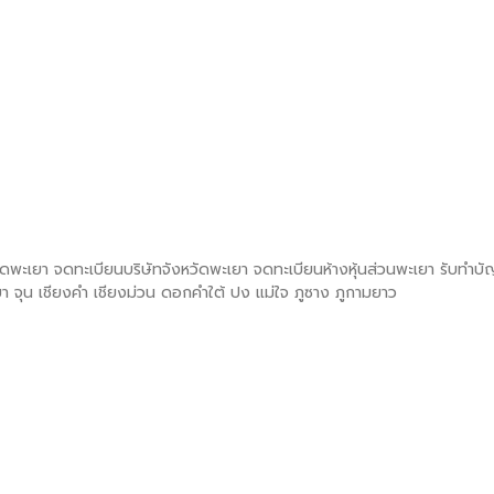
ัดพะเยา จดทะเบียนบริษัทจังหวัดพะเยา จดทะเบียนห้างหุ้นส่วนพะเยา รับทำบ
จุน เชียงคำ เชียงม่วน ดอกคำใต้ ปง แม่ใจ ภูซาง ภูกามยาว