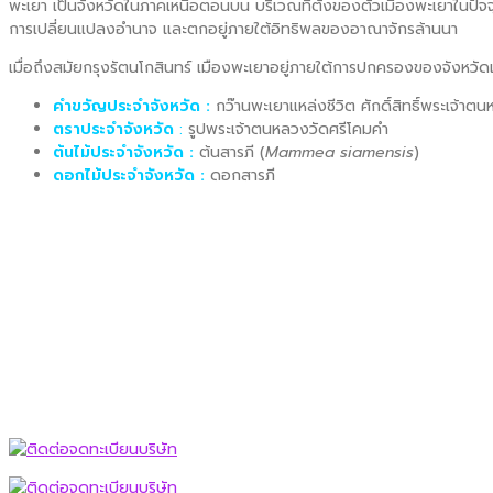
พะเยา เป็นจังหวัดในภาคเหนือตอนบน บริเวณที่ตั้งของตัวเมืองพะเยาในปัจจุบ
การเปลี่ยนแปลงอำนาจ และตกอยู่ภายใต้อิทธิพลของอาณาจักรล้านนา
เมื่อถึงสมัยกรุงรัตนโกสินทร์ เมืองพะเยาอยู่ภายใต้การปกครองของจังหวัด
คำขวัญประจำจังหวัด :
กว๊านพะเยาแหล่งชีวิต ศักดิ์สิทธิ์พระเจ้
ตราประจำจังหวัด
:
รูปพระเจ้าตนหลวงวัดศรีโคมคำ
ต้นไม้ประจำจังหวัด :
ต้นสารภี (
Mammea siamensis
)
ดอกไม้ประจำจังหวัด :
ดอกสารภี