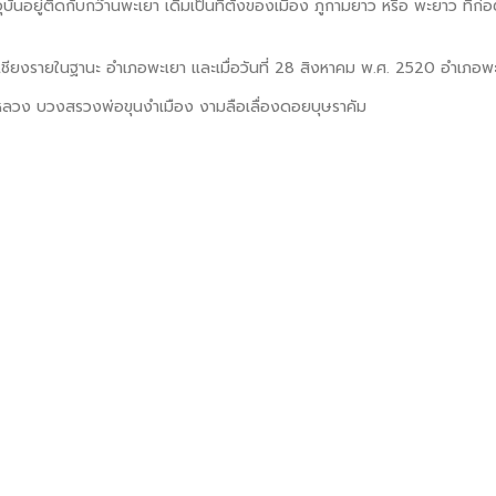
ันอยู่ติดกับกว๊านพะเยา เดิมเป็นที่ตั้งของเมือง ภูกามยาว หรือ พะยาว ที่ก่
เชียงรายในฐานะ อำเภอพะเยา และเมื่อวันที่ 28 สิงหาคม พ.ศ. 2520 อำเภอพะเ
าตนหลวง บวงสรวงพ่อขุนงำเมือง งามลือเลื่องดอยบุษราคัม