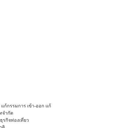
น แก้กรรมการ เข้า-ออก แก้
ัทจำกัด
รกิจท่องเที่ยว
าติ