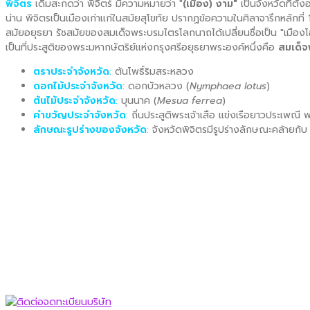
พิจิตร
เดิมสะกดว่า พิจิตร์ มีความหมายว่า "
(เมือง) งาม"
เป็นจังหวัดที่ตั
น่าน พิจิตรเป็นเมืองเก่าแก่ในสมัยสุโขทัย ปรากฏข้อความในศิลาจารึกหลักท
สมัยอยุธยา รัชสมัยของสมเด็จพระบรมไตรโลกนาถได้เปลี่ยนชื่อเป็น "เมืองโอ
เป็นที่ประสูติของพระมหากษัตริย์แห่งกรุงศรีอยุธยาพระองค์หนึ่งคือ
สมเด็จ
ตราประจำจังหวัด
:
ต้นโพธิ์ริมสระหลวง
ดอกไม้ประจำจังหวัด
:
ดอกบัวหลวง (
Nymphaea lotus
)
ต้นไม้ประจำจังหวัด
:
บุนนาค (
Mesua ferrea
)
คำขวัญประจำจังหวัด
:
ถิ่นประสูติพระเจ้าเสือ แข่งเรือยาวประเพณี
ลักษณะรูปร่างของจังหวัด
:
จังหวัดพิจิตรมีรูปร่างลักษณะคล้ายกั