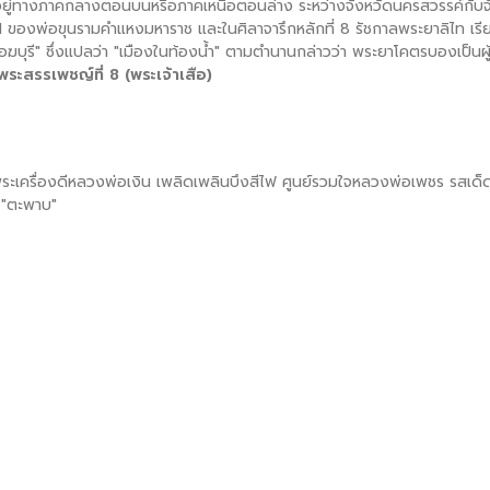
้งอยู่ทางภาคกลางตอนบนหรือภาคเหนือตอนล่าง ระหว่างจังหวัดนครสวรรค์กับจังหว
ี่ 1 ของพ่อขุนรามคำแหงมหาราช และในศิลาจารึกหลักที่ 8 รัชกาลพระยาลิไท เรี
ฆบุรี" ซึ่งแปลว่า "เมืองในท้องน้ำ" ตามตำนานกล่าวว่า พระยาโคตรบองเป็นผู้
พระสรรเพชญ์ที่ 8 (พระเจ้าเสือ)
 พระเครื่องดีหลวงพ่อเงิน เพลิดเพลินบึงสีไฟ ศูนย์รวมใจหลวงพ่อเพชร รสเด็ดส
บ "ตะพาบ"