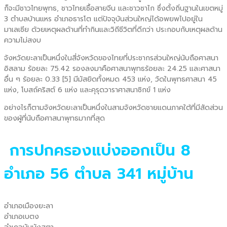
ก็จะมีชาวไทยพุทธ, ชาวไทยเชื้อสายจีน และชาวซาไก ซึ่งตั้งถิ่นฐานในเขตหมู่
3 ตำบลบ้านแหร อำเภอธารโต แต่ปัจจุบันส่วนใหญ่ได้อพยพไปอยู่ใน
มาเลเซีย ด้วยเหตุผลด้านที่ทำกินและวิถีชีวิตที่ดีกว่า ประกอบกับเหตุผลด้าน
ความไม่สงบ
จังหวัดยะลาเป็นหนึ่งในสี่จังหวัดของไทยที่ประชากรส่วนใหญ่นับถือศาสนา
อิสลาม ร้อยละ 75.42 รองลงมาคือศาสนาพุทธร้อยละ 24.25 และศาสนา
อื่น ๆ ร้อยละ 0.33 [5] มีมัสยิดทั้งหมด 453 แห่ง, วัดในพุทธศาสนา 45
แห่ง, โบสถ์คริสต์ 6 แห่ง และคุรุดวาราศาสนาซิกข์ 1 แห่ง
อย่างไรก็ตามจังหวัดยะลาเป็นหนึ่งในสามจังหวัดชายแดนภาคใต้ที่มีสัดส่วน
ของผู้ที่นับถือศาสนาพุทธมากที่สุด
การปกครองแบ่งออกเป็น 8
อำเภอ 56 ตำบล 341 หมู่บ้าน
อำเภอเมืองยะลา
อำเภอเบตง