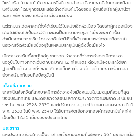
"แห" หรือ "ตาข่าย" มีภูเขาลูกหนึ่งในเขตอำเภอเมืองยะลามีลักษณะเหมือน
แหจับปลา โดยผูกจอมแหแล้วถ่างตีนแหไปโดยรอบ ผู้คนจึงเรียกผู้เขานี้ว่า
ยะลา หรือ ยาลอ แล้วนำมาตั้งนามเมือง
แต่ตามประวัติศาสตร์ซึ่งได้เขียนไว้ในสมัยเจ็ดหัวเมือง โดยเจ้าผู้ครองเมือง
เดิมได้เขียนไว้เป็นประวัติศาสตร์เป็นภาษามลายูว่า “เมืองยะลา” เป็น
สำเนียงภาษาอาหรับ โดยชาวอินโดนีเซียที่เข้ามาเผยแพร่ศาสนาอิสลามใน
บริเวณเจ็ดหัวเมืองซึ่งอยู่ในแหลมมลายูเป็นผู้ตั้งชื่อเมืองไว้
เมืองยะลาเดิมตั้งอยู่ใกล้ภูเขายาลอ ห่างจากที่ว่าการอำเภอเมืองยะลา
ปัจจุบันไปทางทิศตะวันตกประมาณ 12 กิโลเมตร ต่อมาเมืองยะลาได้ยก
ฐานะเป็นเมือง ๆ หนึ่งของบริเวณเจ็ดหัวเมือง คำว่าเมืองยะลาหรือยาลอ
ยังคงเรียกกันจนถึงปัจจุบันนี้
เมืองที่สวยงาม
ยะลาเป็นจังหวัดที่เทศบาลมีการจัดวางผังเมืองแบบใยแมงมุมที่สวยที่สุด
ของประเทศไทย และได้รับรางวัลชนะเลิศการประกวดความสะอาด 3 ปีซ้อน
ระหว่าง พ.ศ. 2528-2530 และได้รับการยกฐานะเป็นเทศบาลนครยะลา ในปี
พ.ศ. 2538 ในปี พ.ศ. 2540 ได้รับการคัดเลือกจากองค์การอนามัยโลกให้
เป็นเป็น 1 ใน 5 เมืองของประเทศไทย
ประชากร
และประชากรส่วนใหญ่เป็นชาวไทยเชื้อสายมลายูถึงร้อยละ 66.1 นอกจากนั้น