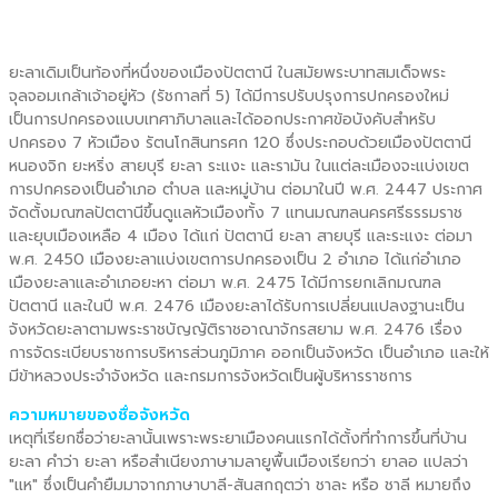
ยะลาเดิมเป็นท้องที่หนึ่งของเมืองปัตตานี ในสมัยพระบาทสมเด็จพระ
จุลจอมเกล้าเจ้าอยู่หัว (รัชกาลที่ 5) ได้มีการปรับปรุงการปกครองใหม่
เป็นการปกครองแบบเทศาภิบาลและได้ออกประกาศข้อบังคับสำหรับ
ปกครอง 7 หัวเมือง รัตนโกสินทรศก 120 ซึ่งประกอบด้วยเมืองปัตตานี
หนองจิก ยะหริ่ง สายบุรี ยะลา ระแงะ และรามัน ในแต่ละเมืองจะแบ่งเขต
การปกครองเป็นอำเภอ ตำบล และหมู่บ้าน ต่อมาในปี พ.ศ. 2447 ประกาศ
จัดตั้งมณฑลปัตตานีขึ้นดูแลหัวเมืองทั้ง 7 แทนมณฑลนครศรีธรรมราช
และยุบเมืองเหลือ 4 เมือง ได้แก่ ปัตตานี ยะลา สายบุรี และระแงะ ต่อมา
พ.ศ. 2450 เมืองยะลาแบ่งเขตการปกครองเป็น 2 อำเภอ ได้แก่อำเภอ
เมืองยะลาและอำเภอยะหา ต่อมา พ.ศ. 2475 ได้มีการยกเลิกมณฑล
ปัตตานี และในปี พ.ศ. 2476 เมืองยะลาได้รับการเปลี่ยนแปลงฐานะเป็น
จังหวัดยะลาตามพระราชบัญญัติราชอาณาจักรสยาม พ.ศ. 2476 เรื่อง
การจัดระเบียบราชการบริหารส่วนภูมิภาค ออกเป็นจังหวัด เป็นอำเภอ และให้
มีข้าหลวงประจำจังหวัด และกรมการจังหวัดเป็นผู้บริหารราชการ
ความหมายของชื่อจังหวัด
เหตุที่เรียกชื่อว่ายะลานั้นเพราะพระยาเมืองคนแรกได้ตั้งที่ทำการขึ้นที่บ้าน
ยะลา คำว่า ยะลา หรือสำเนียงภาษามลายูพื้นเมืองเรียกว่า ยาลอ แปลว่า
"แห" ซึ่งเป็นคำยืมมาจากภาษาบาลี-สันสกฤตว่า ชาละ หรือ ชาลี หมายถึง