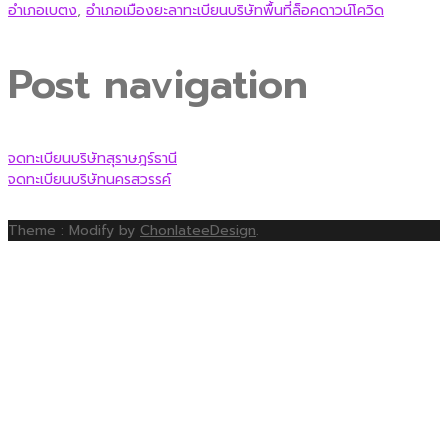
อำเภอเบตง
,
อำเภอเมืองยะลาทะเบียนบริษัทพื้นที่ล็อคดาวน์โควิด
Post navigation
จดทะเบียนบริษัทสุราษฎร์ธานี
จดทะเบียนบริษัทนครสวรรค์
Theme : Modify by
ChonlateeDesign
.