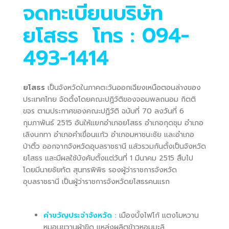
จดทะเบียนบริษัท
ยโสธร
โทร : 094-
493-1414
ยโสธร
เป็นจังหวัดในภาคตะวันออกเฉียงเหนือตอนล่างของ
ประเทศไทย จัดตั้งโดยคณะปฏิวัติของจอมพลถนอม กิตติ
ขจร ตามประกาศของคณะปฏิวัติ ฉบับที่ 70 ลงวันที่ 6
กุมภาพันธ์ 2515 อันให้แยกอำเภอยโสธร อำเภอกุดชุม อำเภอ
เลิงนกทา อำเภอคำเขื่อนแก้ว อำเภอมหาชนะชัย และอำเภอ
ป่าติ้ว ออกจากจังหวัดอุบลราชธานี แล้วรวมกันตั้งเป็นจังหวัด
ยโสธร และมีผลใช้บังคับตั้งแต่วันที่ 1 มีนาคม 2515 สืบไป
โดยมีนายชัยทัต สุนทรพิพิธ รองผู้ว่าราชการจังหวัด
อุบลราชธานี เป็นผู้ว่าราชการจังหวัดยโสธรคนแรก
คำขวัญประจำจังหวัด :
เมืองบั้งไฟโก้ แตงโมหวาน
หมอนขวานผ้าขิด แหล่งผลิตข้าวหอมมะลิ