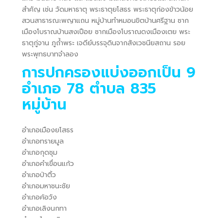
สำคัญ เช่น วัดมหาธาตุ พระธาตุยโสธร พระธาตุก่องข้าวน้อย
สวนสาธารณะพญาแถน หมู่บ้านทำหมอนขิตบ้านศรีฐาน ซาก
เมืองโบราณบ้านสงเปือย ซากเมืองโบราณดงเมืองเตย พระ
ธาตุกู่จาน ภูถ้ำพระ เจดีย์บรรจุดินจากสังเวชนียสถาน รอย
พระพุทธบาทจำลอง
การปกครองแบ่งออกเป็น 9
อำเภอ 78 ตำบล 835
หมู่บ้าน
อำเภอเมืองยโสธร
อำเภอทรายมูล
อำเภอกุดชุม
อำเภอคำเขื่อนแก้ว
อำเภอป่าติ้ว
อำเภอมหาชนะชัย
อำเภอค้อวัง
อำเภอเลิงนกทา