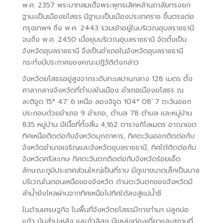
พ.ศ. 2357 พระบาทสมเด็จพระพุทธเลิศหล้านภาลัยทรงยก
ฐานะเป็นเมืองยโสธร มีฐานะเป็นเมืองประเทศราช ขึ้นตรงต่อ
กรุงเทพฯ ถึง พ.ศ. 2443 รวมเข้าอยู่ในบริเวณอุบลราชธานี
จนถึง พ.ศ. 2450 เมื่อยุบบริเวณอุบลราชธานี จัดตั้งเป็น
จังหวัดอุบลราชธานี จึงเป็นอำเภอในจังหวัดอุบลราชธานี
กระทั่งมีประกาศของคณะปฏิวัติดังกล่าว
จังหวัดยโสธรอยู่สูงจากระดับทะเลปานกลาง 128 เมตร ตั้ง
ศาลากลางจังหวัดที่ตำบลในเมือง อำเภอเมืองยโสธร ณ
ละติจูด 15° 47´.6 เหนือ ลองจิจูด 104° 08´.7 ตะวันออก
ประกอบด้วยอำเภอ 9 อำเภอ, ตำบล 78 ตำบล และหมู่บ้าน
835 หมู่บ้าน มีเนื้อที่ทั้งสิ้น 4,162 ตารางกิโลเมตร อาณาเขต
ทิศเหนือติดต่อกับจังหวัดมุกดาหาร, ทิศตะวันออกติดต่อกับ
จังหวัดอำนาจเจริญและจังหวัดอุบลราชธานี, ทิศใต้ติดต่อกับ
จังหวัดศรีสะเกษ ทิศตะวันตกติดต่อกับจังหวัดร้อยเอ็ด
ลักษณะภูมิประเทศส่วนใหญ่เป็นที่ราบ มีภูเขาขนาดเล็กเป็นบาง
บริเวณในตอนเหนือของจังหวัด ด้านตะวันตกของจังหวัดมี
ลำน้ำยังไหลผ่านจากทิศเหนือไปทิศใต้ลงสู่แม่น้ำชี
ในด้านเศรษฐกิจ ในพื้นที่จังหวัดยโสธรมีการทำนา ปลูกปอ
แก้ว มันสำปะหลัง และถั่วลิสง มีแหล่งท่องเที่ยวและสถานที่