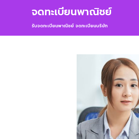
Skip
จดทะเบียนพาณิชย์
to
content
รับจดทะเบียนพาณิชย์ จดทะเบียนบริษัท