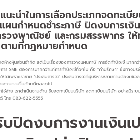
้ คำแนะนำในการเลือกประเภทจดทะเบี
งแผนกำหนดชำระภาษี ปิดงบการเง
ะทรวงพาณิชย์ และกรมสรรพากร ให
่สุดตามที่กฎหมายกำหนด
ือจดห้างหุ้นส่วนจำกัด แต่เป็นเรื่องของการวางแผนภาษี การจัดทำบัญชี มากกว่า
าร SME ต้องการมากกว่าแค่การทำบัญชีทั่วๆไป คือ “คำปรึกษา” ซึ่งทางบริษั
รับ เราให้ได้เพราะเราขาย “ประสบการณ์” ประสบการณ์ที่ผู้บริหารหลายท่านต้องใช้เ
้วยความราบรื่นด้วยดีตลอดไป
ค่าใช้จ่าย เราดำเนินงานด้าน รับจดทะเบียนบริษัท จดทะเบียนบริษัท อย่างมีร
จได้ โทร 083-622-5555
รับปิดงบการงานเงินเป