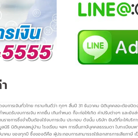
่า
บปิดงบการเงินทั่วไทย ทราบกันดีว่า ทุกๆ สิ้นปี 31 ธันวาคม นิติบุคคลจะต้อง
กำหนดรับงบการเงิน หากยื่น เกินกำหนด ก็จะก่อให้เกิด ค่าปรับต่างๆ และยังส
นราชการซึ่งจำเป็นต้องใช้งบการเงิน ประกอบ ดังนั้น บริษัท ยินดีที่จะให้บริการ
ูลนิธิ นิติบุคคลหมู่บ้าน โรงเรียน ฯลฯ การยื่นภาษีบุคคลธรรมดา ใบทะเบียนพาณ
น มีนาคม ของทุกปี ซึ้งของดีคือ ผุ้ประกอบการสามารรถใช้เอกสารการเสียภาษี เ