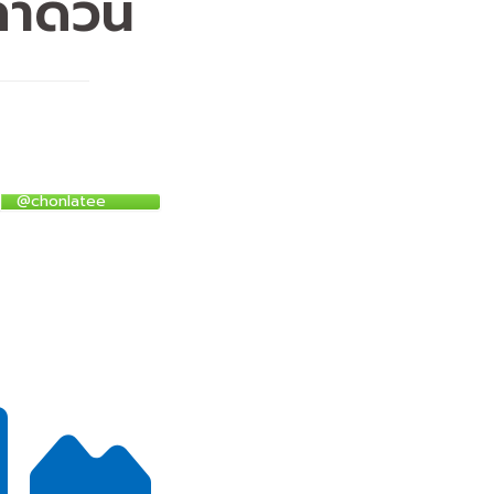
่าด่วน
@chonlatee