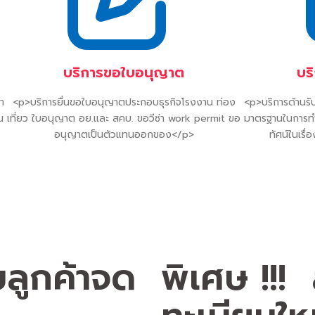
บริการขอใบอนุญาต
บร
ำ
<p>บริการยื่นขอใบอนุญาตประกอบธุรกิจโรงงาน ท่อง
<p>บริการด้านรับ
ณ
เที่ยว ใบอนุญาต อย.และ สคบ. ขอวีซ่า work permit ขอ
มาตรฐานในการทำง
อนุญาตเป็นตัวแทนออกของ</p>
ทัศน์ในเรื
บลูกค้าจด
พิเศษ !!!