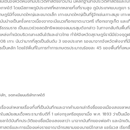
็นจังหวัดหนึ่งที่มีประวัติศาสตร์ยาวนาน มีหลักฐานทั้งประวัติศาสตร์และโบ
ภาคใต้ โดยมีสภาพภูมิประเทศที่หลากหลายทั้งที่ราบสูง ภูมิประเทศแบบภูเขา รวม
ุราษฎร์มีทั้งขนาดใหญ่และขนาดเล็ก เกาะขนาดใหญ่เป็นที่รู้จักเช่นเกาะสมุย เกาะพ
ามันบ้างเป็นครั้งคราวเนื่องจากจะมีแนวเทือกเขาตะนาวศรี เทือกเขาภูเก็ต แ
ศรีธรรมราช เป็นแนวช่วยลดอิทธิพลของลมมรสุมดังกล่าว ในทางกลับกันพื้นที่
แหล่งกำเนิดบริเวณทะเลจีนใต้และอ่าวไทย ทำให้จังหวัดสุราษฎร์ธานีมีช่วงฤด
108 เกาะ นับว่ามากที่สุดเป็นอันดับ 3 ของประเทศ รองมาจากจังหวัดพังงาที่มี
็นหลัก โดยใช้พิ้นที่ในการทำการเกษตรประมาณร้อยละ 45 ของพื้นที่ทั้งหม
ิษัท
,
จดทะเบียนบริษัทภาคใต้
่องเล่าหลายเรื่องทั้งที่เป็นบันทึกและจากคำบอกเล่าถึงชื่อของเมืองสงขลา
ในสมัยสมเด็จพระรามาธิบดีที่ 1 แห่งกรุงศรีอยุธยาเมื่อ พ.ศ. 1893 ว่าเป็นเ
งขลาได้บันทึกประวัติของชื่อเมืองสงขลาว่า มาจากบันทึกของพ่อค้า และนักเดิ
ัติศาสตร์เและการเมืองแห่งราชอาณาจักรสยามของนายนิโกลาส แซร์แวส เรียกชื่