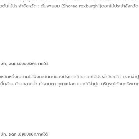
งหวัดต้นไม้ประจำจังหวัด : ต้นพะยอม (Shorea roxburghii)ดอกไม้ประจำจังหว
ิษัท
,
จดทะเบียนบริษัทภาคใต้
งหวัดหนึ่งในภาคใต้ฝั่งตะวันตกของประเทศไทยดอกไม้ประจำจังหวัด: ดอกจำป
่นล้าน บ้านกลางน้ำ ถ้ำงามตา ภูผาแปลก แมกไม้จำปูน บริบูรณ์ด้วยทรัพยา
ิษัท
,
จดทะเบียนบริษัทภาคใต้