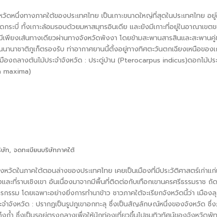
หวัดหนึ่งทางภาคใต้ของประเทศไทย เป็นเกาะขนาดใหญ่ที่สุดในประเทศไทย อยู่ใน
กระบี่ ทั้งเกาะล้อมรอบด้วยมหาสมุทรอินเดีย และยังมีเกาะที่อยู่ในอาณาเขต
งมีเพียงเส้นทางเดียวผ่านทางจังหวัดพังงา โดยข้ามสะพานสารสินและสะพานคู
นานาชาติภูเก็ตรองรับ ท่าอากาศยานนี้ตั้งอยู่ทางทิศตะวันตกเฉียงเหนือของเกา
เมืองถลางต้นไม้ประจำจังหวัด : ประดู่บ้าน (Pterocarpus indicus)ดอกไม้ประ
da maxima)
ิษัท
,
จดทะเบียนบริษัทภาคใต้
หวัดในภาคใต้ตอนล่างของประเทศไทย เคยเป็นเมืองที่มีประวัติศาสตร์เก่าแก่แห่
บสูงและที่ราบเชิงเขา อันเนื่องมาจากมีพื้นที่ติดต่อกับเทือกเขานครศรีธรร
รรม โดยเฉพาะอย่างยิ่งการทำนาข้าว ชาวภาคใต้จะเรียกจังหวัดนี้ว่า เมืองลุ
ังหวัด : ปรากฏเป็นรูปภูเขาอกทะลุ ซึ่งเป็นสัญลักษณ์หนึ่งของจังหวัด ซึ่งภูเ
ึงถ้ำ ซึ่งเป็นรูอยู่ตรงกลางเพื่อให้นักท่องเที่ยวขึ้นไปชมทิวทัศน์ของจังหวัด