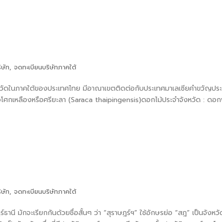
ิษัท
,
จดทะเบียนบริษัทภาคใต้
หวัดในภาคใต้ของประเทศไทย มีอาณาเขตติดต่อกับประเทศมาเลเซียคำขวัญประ
้นอโศกเหลืองหรือศรียะลา (Saraca thaipingensis)ดอกไม้ประจำจังหวัด : ดอก
ิษัท
,
จดทะเบียนบริษัทภาคใต้
านี มักจะเรียกกันด้วยชื่อสั้นๆ ว่า “สุราษฎร์ฯ” ใช้อักษรย่อ “สฎ” เป็นจังห