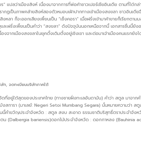
ร” แปลว่าเมืองสิงห์ เนื่องมาจากการที่พ่อค้าชาวเปอร์เซียอินเดีย ตามที่ได้กล
็นปรากฏเป็นภาพคล้ายสิงห์สองตัวหมอบเฝ้าปากทางเข้าเมืองสงขลา ชาวอินเดียจ
สิงหลา ก็จะออกเสียงเพี้ยนเป็น “เซ็งคอรา” เมื่อฝรั่งเข้ามาค้าขายก็เรียกตามม
และฝรั่งเพี้ยนเป็นคำว่า “สงขลา” ดังปัจจุบันนอกเหนือจากนี้ เอกสารชิ้นนี้ยัง
 เนื่องจากเมืองสงขลาในยุคดั้งเดิมตั้งอยู่เชิงเขา และต่อมาเจ้าเมืองคนแรกยัง
ิษัท
,
จดทะเบียนบริษัทภาคใต้
ที่อยู่ใต้สุดของประเทศไทย (ทางชายฝั่งทะเลอันดามัน) คำว่า สตูล มาจากคำภ
รสโตยมำบังสการา (มาเลย์: Negeri Setoi Mumbang Segara) นั้นหมายความว่า ส
ี้คำขวัญประจำจังหวัด : สตูล สงบ สะอาด ธรรมชาติบริสุทธิ์ตราประจำจังหวัด
กแตน (Dalbergia bariensis)ดอกไม้ประจำจังหวัด : ดอกกาหลง (Bauhinia acu