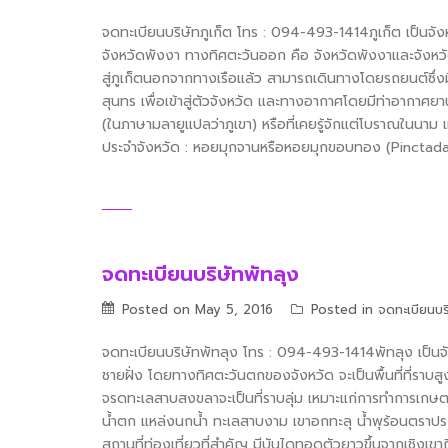
จดทะเบียนบริษัทภูเก็ต โทร : 094-493-1414ภูเก็ต เป็นจัง
จังหวัดพังงา ทางทิศตะวันออก คือ จังหวัดพังงาและจังหวัด
สู่ภูเก็ตนอกจากทางเรือแล้ว สามารถเดินทางโดยรถยนต์ซึ่
สุนทร เพื่อเข้าสู่ตัวจังหวัด และทางอากาศโดยมีท่าอากาศยาน
(ในภาษามลายูแปลว่าภูเขา) หรือที่เคยรู้จักแต่โบราณในนาม 
ประจำจังหวัด : หอยมุกจานหรือหอยมุกขอบทอง (Pincta
จดทะเบียนบริษัทพัทลุง
Posted on
May 5, 2016
Posted in
จดทะเบียนบร
จดทะเบียนบริษัทพัทลุง โทร : 094-493-1414พัทลุง เป็นจัง
ชายฝั่ง โดยทางทิศตะวันตกของจังหวัด จะเป็นพื้นที่ที่รา
จรดทะเลสาบสงขลาจะเป็นที่ราบลุ่ม เหมาะแก่การทำการเกษตรก
น้ำตก แหล่งนกน้ำ ทะเลสาบงาม เขาอกทะลุ น้ำพุร้อนตราประจำจ
สถานที่ท่องเที่ยวที่สำคัญ มีบันไดทอดตัวยาวขึ้นจากเชิงเขาถ