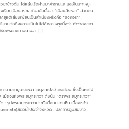
่าวมาข้างต้น ได้แล่นเรือผ่านมาค้าขายและแลเห็นเกาะหนู-
ึงเรียกเมืองสงขลาในสมัยนั้นว่า “เมืองสิงหลา” ส่วนคน
ลายูแต่เสียงเพี้ยนเป็นสำเนียงฝรั่งคือ “ซิงกอรา”
อธิบายต่อถึงความเป็นไปได้อีกสาเหตุหนึ่งว่า คำว่าสงขลา
ได้รับพระราชทานนามว่า […]
าษามลายูเกดะห์ว่า ซะตุล แปลว่ากระท้อน ซึ่งเป็นผลไม้
ตูล เมืองแห่งพระสมุทรเทวา ดังนั้น “ตราพระสมุทรเทวา”
 : รูปพระสมุทรเทวาประทับนั่งบนแท่นหิน เบื้องหลัง
minata)สัตว์น้ำประจำจังหวัด : ปลาการ์ตูนส้มขาว