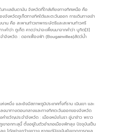
ทะเลอันดามัน จังหวัดที่ใกล้เคียงทางทิศเหนือ คือ
ของจังหวัดภูเก็ตทางทิศใต้และตะวันออก การเดินทางเข้า
่ขนาน คือ สะพานท้าวเทพกระษัตรีและสะพานท้าวศรี
ะคำว่า ภูเก็ต คาดว่าน่าจะเพี้ยนมาจากคำว่า บูกิต[3]
จำจังหวัด : ดอกเฟื่องฟ้า (Bougainvillea)สัตว์น้ำ
งหนึ่ง และยังมีสภาพภูมิประเทศทั้งที่ราบ เนินเขา และ
มราช ถัดลงมาทางตอนกลางและทางทิศตะวันออกของจังหวัด
งคำขวัญประจำจังหวัด : เมืองหนังโนรา อู่นาข้าว พราว
ขาอกทะลุนี้ ตั้งอยู่ในตัวอำเภอเมืองพัทลุง ปัจจุบันเป็น
พัทลุง ได้อย่างกว้างขวาง หากแต่ปัจจุบันยังขาดการดูแล