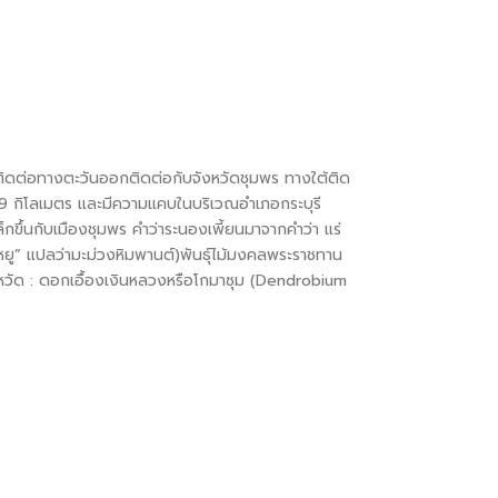
่ติดต่อทางตะวันออกติดต่อกับจังหวัดชุมพร ทางใต้ติด
169 กิโลเมตร และมีความแคบในบริเวณอำเภอกระบุรี
็กขึ้นกับเมืองชุมพร คำว่าระนองเพี้ยนมาจากคำว่า แร่
าหยู” แปลว่ามะม่วงหิมพานต์)พันธุ์ไม้มงคลพระราชทาน
หวัด : ดอกเอื้องเงินหลวงหรือโกมาซุม (Dendrobium