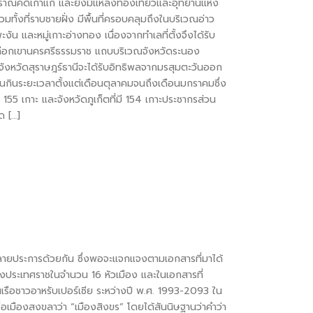
ราณคดีเก่าแก่ และยังมีแหล่งท่องเที่ยวและอุทยานแห่ง
ทั้งที่ราบชายฝั่ง มีพื้นที่ครอบคลุมถึงในบริเวณอ่าว
ะงัน และหมู่เกาะอ่างทอง เนื่องจากทำเลที่ตั้งจึงได้รับ
ละเทือกเขานครศรีธรรมราช แถบบริเวณจังหวัดระนอง
จังหวัดสุราษฎร์ธานีจะได้รับอิทธิพลจากมรสุมตะวันออก
ูฝนกินระยะเวลาตั้งแต่เดือนตุลาคมจนถึงเดือนมกราคมซึ่ง
 155 เกาะ และจังหวัดภูเก็ตที่มี 154 เกาะประชากรส่วน
ด […]
หลายประการด้วยกัน ซึ่งพอจะแจกแจงตามเอกสารที่มาได้
มืองประเทศราชในจำนวน 16 หัวเมือง และในเอกสารที่
นเรือชาวอาหรับเปอร์เซีย ระหว่างปี พ.ศ. 1993-2093 ใน
อเมืองสงขลาว่า “เมืองสิงขร” โดยได้สันนิษฐานว่าคำว่า