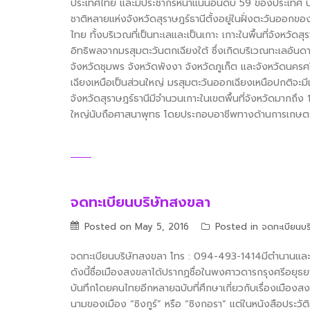
ประเทศไทย และมีประชากรหนาแน่นอันดับ 59 ของประเทศ นับเป
ชาติหลายแห่งจังหวัดสุราษฎร์ธานีตั้งอยู่ในฝั่งตะวันออกของ
ไทย ทั้งบริเวณที่เป็นทะเลและเป็นเกาะ เกาะในพื้นที่จังหวัดส
อิทธิพลจากมรสุมตะวันตกเฉียงใต้ ซึ่งเกิดบริเวณทะเลอันด
จังหวัดชุมพร จังหวัดพังงา จังหวัดภูเก็ต และจังหวัดนคร
เฉียงเหนือเป็นส่วนใหญ่ มรสุมตะวันออกเฉียงเหนือปกติจะมี
จังหวัดสุราษฎร์ธานีมีจำนวนเกาะในเขตพื้นที่จังหวัดมากถึง 
ใหญ่นับถือศาสนาพุทธ โดยประกอบอาชีพทางด้านการเกษตรเป
จดทะเบียนบริษัทสงขลา
Posted on
May 5, 2016
Posted in
จดทะเบียนบร
จดทะเบียนบริษัทสงขลา โทร : 094-493-1414มีตำนานและเรื
ดังนี้ชื่อเมืองสงขลาได้ปรากฏชื่อในพงศาวดารกรุงศรีอยุธยา
บันทึกโดยคนไทยอีกหลายฉบับที่ศึกษาเกี่ยวกับเรื่องเมืองส
นามของเมือง “ซิงกูร์” หรือ “ซิงกอรา” แต่ในหนังสือประว