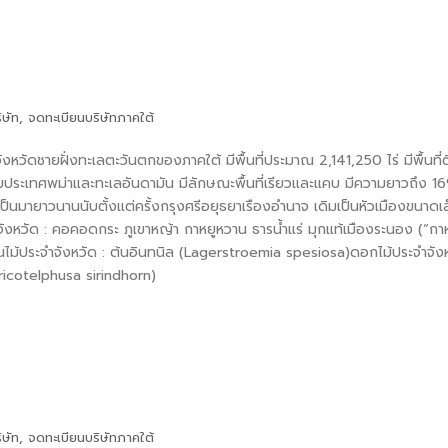
ิษัท
,
จดทะเบียนบริษัทภาคใต้
วัดชายฝั่งทะเลตะวันตกของภาคใต้ มีพื้นที่ประมาณ 2,141,250 ไร่ มีพื้นที
ับประเทศพม่าและทะเลอันดามัน มีลักษณะพื้นที่เรียวและแคบ มีความยาวถึง 
เป็นมายาวนานนับตั้งแต่ครั้งกรุงศรีอยุธยาเรืองอำนาจ เดิมเป็นหัวเมืองขนาดเล
ำจังหวัด : คอคอดกระ ภูเขาหญ้า กาหยูหวาน ธารน้ำแร่ มุกแท้เมืองระนอง (“ก
ม้ประจำจังหวัด : ต้นอินทนิล (Lagerstroemia spesiosa)ดอกไม้ประจำจัง
hricotelphusa sirindhorn)
ิษัท
,
จดทะเบียนบริษัทภาคใต้