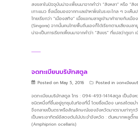
สงขลาในปัจจุบันน่าจะเพี้ยนมาจากคำว่า “สิงหลา” หรือ “สิงข
เกาะแมว ซึ่งเมื่อมองจากทะเลเข้าหาฝั่งในระยะไกล ๆ จะเห
ไทยเรียกว่า “เมืองสทิง” เมื่อแขกมลายูเข้ามาค้าขายกับเมือง
(Singora) จากนั้นคนไทยพื้นถิ่นเองก็ได้เรียกตามเสียงมลายู
น่าจะเป็นการเรียกเพี้ยนมาจากคำว่า “สิงขร” ที่แปลว่าภูเขา
จดทะเบียนบริษัทสตูล
Posted on
May 5, 2016
Posted in
จดทะเบียนบร
จดทะเบียนบริษัทสตูล โทร : 094-493-1414สตูล เป็นจังหวัด
ชนิดหนึ่งที่ขึ้นอยู่ชุกชุมในท้องที่นี้ โดยชื่อเมือง นค
จึงกลายเป็นตราหรือสัญลักษณ์ของจังหวัดมาตราบเท่าทุกวันน
เป็นพระอาทิตย์อัสดงต้นไม้ประจำจังหวัด : ต้นหมากพลูตั๊
(Amphiprion ocellaris)