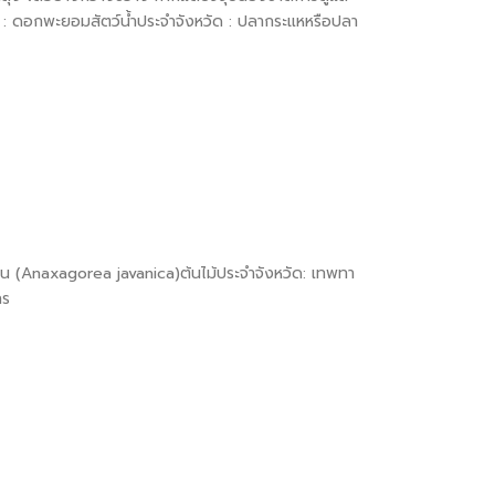
ัด : ดอกพะยอมสัตว์น้ำประจำจังหวัด : ปลากระแหหรือปลา
ูน (Anaxagorea javanica)ต้นไม้ประจำจังหวัด: เทพทา
กร