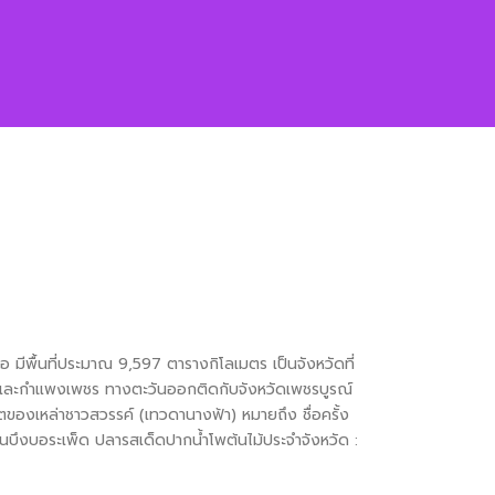
ีพื้นที่ประมาณ 9,597 ตารางกิโลเมตร เป็นจังหวัดที่
จิตรและกำแพงเพชร ทางตะวันออกติดกับจังหวัดเพชรบูรณ์
ถิตของเหล่าชาวสวรรค์ (เทวดานางฟ้า) หมายถึง ชื่อครั้ง
อนบึงบอระเพ็ด ปลารสเด็ดปากน้ำโพต้นไม้ประจำจังหวัด :