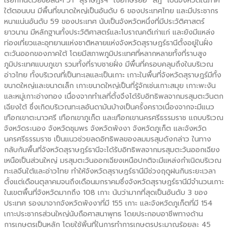
เรียกกันด้วยชื่อสั้นๆ ว่า “สุราษฎร์ฯ” ใช้อักษรย่อ “สฎ” เป็นจังหวัดในภาค
ใต้ตอนบน มีพื้นที่ขนาดใหญ่เป็นอันดับ 6 ของประเทศไทย และมีประชากร
หนาแน่นอันดับ 59 ของประเทศ นับเป็นจังหวัดหนึ่งที่มีประวัติศาสตร์
ยาวนาน มีหลักฐานทั้งประวัติศาสตร์และโบราณคดีเก่าแก่ และยังมีแหล่ง
ท่องเที่ยวและอุทยานแห่งชาติหลายแห่งจังหวัดสุราษฎร์ธานีตั้งอยู่ในฝั่ง
ตะวันออกของภาคใต้ โดยมีสภาพภูมิประเทศที่หลากหลายทั้งที่ราบสูง
ภูมิประเทศแบบภูเขา รวมทั้งที่ราบชายฝั่ง มีพื้นที่ครอบคลุมถึงในบริเวณ
อ่าวไทย ทั้งบริเวณที่เป็นทะเลและเป็นเกาะ เกาะในพื้นที่จังหวัดสุราษฎร์มีทั้ง
ขนาดใหญ่และขนาดเล็ก เกาะขนาดใหญ่เป็นที่รู้จักเช่นเกาะสมุย เกาะพะงัน
และหมู่เกาะอ่างทอง เนื่องจากทำเลที่ตั้งจึงได้รับอิทธิพลจากมรสุมตะวันตก
เฉียงใต้ ซึ่งเกิดบริเวณทะเลอันดามันบ้างเป็นครั้งคราวเนื่องจากจะมีแนว
เทือกเขาตะนาวศรี เทือกเขาภูเก็ต และเทือกเขานครศรีธรรมราช แถบบริเวณ
จังหวัดระนอง จังหวัดชุมพร จังหวัดพังงา จังหวัดภูเก็ต และจังหวัด
นครศรีธรรมราช เป็นแนวช่วยลดอิทธิพลของลมมรสุมดังกล่าว ในทาง
กลับกันพื้นที่จังหวัดสุราษฎร์ธานีจะได้รับอิทธิพลจากมรสุมตะวันออกเฉียง
เหนือเป็นส่วนใหญ่ มรสุมตะวันออกเฉียงเหนือปกติจะมีแหล่งกำเนิดบริเวณ
ทะเลจีนใต้และอ่าวไทย ทำให้จังหวัดสุราษฎร์ธานีมีช่วงฤดูฝนกินระยะเวลา
ตั้งแต่เดือนตุลาคมจนถึงเดือนมกราคมซึ่งจังหวัดสุราษฎร์ธานีมีจำนวนเกาะ
ในเขตพื้นที่จังหวัดมากถึง 108 เกาะ นับว่ามากที่สุดเป็นอันดับ 3 ของ
ประเทศ รองมาจากจังหวัดพังงาที่มี 155 เกาะ และจังหวัดภูเก็ตที่มี 154
เกาะประชากรส่วนใหญ่นับถือศาสนาพุทธ โดยประกอบอาชีพทางด้าน
การเกษตรเป็นหลัก โดยใช้พิ้นที่ในการทำการเกษตรประมาณร้อยละ 45