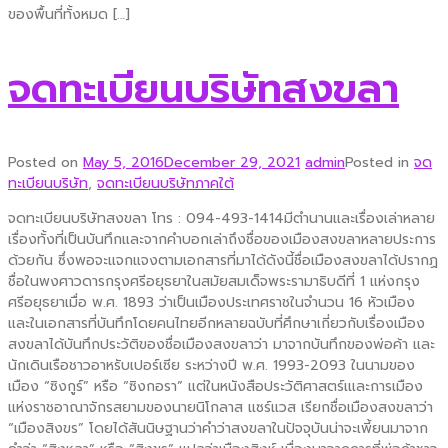
ของพื้นที่ทั้งหมด […]
จดทะเบียนบริษัทสงขลา
Posted on
May 5, 2016
December 29, 2021
admin
Posted in
จด
ทะเบียนบริษัท
,
จดทะเบียนบริษัทภาคใต้
จดทะเบียนบริษัทสงขลา โทร : 094-493-1414มีตำนานและเรื่องเล่าหลาย
เรื่องทั้งที่เป็นบันทึกและจากคำบอกเล่าถึงชื่อของเมืองสงขลาหลายประการ
ด้วยกัน ซึ่งพอจะแจกแจงตามเอกสารที่มาได้ดังนี้ชื่อเมืองสงขลาได้ปรากฏ
ชื่อในพงศาวดารกรุงศรีอยุธยาในสมัยสมเด็จพระรามาธิบดีที่ 1 แห่งกรุง
ศรีอยุธยาเมื่อ พ.ศ. 1893 ว่าเป็นเมืองประเทศราชในจำนวน 16 หัวเมือง
และในเอกสารที่บันทึกโดยคนไทยอีกหลายฉบับที่ศึกษาเกี่ยวกับเรื่องเมือง
สงขลาได้บันทึกประวัติของชื่อเมืองสงขลาว่า มาจากบันทึกของพ่อค้า และ
นักเดินเรือชาวอาหรับเปอร์เซีย ระหว่างปี พ.ศ. 1993-2093 ในนามของ
เมือง “ซิงกูร์” หรือ “ซิงกอรา” แต่ในหนังสือประวัติศาสตร์เและการเมือง
แห่งราชอาณาจักรสยามของนายนิโกลาส แซร์แวส เรียกชื่อเมืองสงขลาว่า
“เมืองสิงขร” โดยได้สันนิษฐานว่าคำว่าสงขลาในปัจจุบันน่าจะเพี้ยนมาจาก