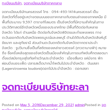
ทะเบียนบริษัท
,
จดทะเบียนบริษัทภาคกลาง
จดทะเบียนบริษัทนครสวรรค์ โทร : 094-493-1414นครสวรรค์ เป็น
จังหวัดที่ตั้งอยู่ระหว่างตอนบนของภาคกลางกับตอนล่างของภาคเหนือ มี
พื้นที่ประมาณ 9,597 ตารางกิโลเมตร เป็นจังหวัดที่มีความสำคัญในทาง
ประวัติศาสตร์อีกจังหวัดหนึ่งของประเทศไทย มีพื้นที่ติดต่อกับหลาย
จังหวัด ได้แก่ ด้านเหนือ ติดต่อกับจังหวัดพิจิตรและกำแพงเพชร ทาง
ตะวันออกติดกับจังหวัดเพชรบูรณ์และลพบุรี ด้านใต้ติดกับจังหวัดสิงห์บุรี
ชัยนาท และอุทัยธานี ส่วนด้านตะวันตกติดกับจังหวัดตากตราประจำ
จังหวัด : รูปวิมานซึ่งเป็นที่สถิตของเหล่าชาวสวรรค์ (เทวดานางฟ้า) หมาย
ถึง ชื่อครั้งหลังสุดของจังหวัดเป็นเมืองสำคัญในการรบทัพจับศึกตลอดมา
ตั้งแต่สมัยกรุงสุโขทัยคำขวัญประจำจังหวัด : เมืองสี่แคว แห่มังกร พัก
ผ่อนบึงบอระเพ็ด ปลารสเด็ดปากน้ำโพต้นไม้ประจำจังหวัด : ต้นเสลา
(Lagerstroemia loudonii)ดอกไม้ประจำจังหวัด : ดอกเสลา
จดทะเบียนบริษัทยะลา
Posted on
May 5, 2016
December 29, 2021
admin
Posted in
จด