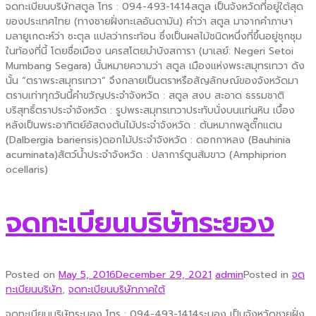
จดทะเบียนบริษัทสตูล โทร : 094-493-1414สตูล เป็นจังหวัดที่อยู่ใต้สุด
ของประเทศไทย (ทางชายฝั่งทะเลอันดามัน) คำว่า สตูล มาจากคำภาษา
มลายูเกดะห์ว่า ซะตุล แปลว่ากระท้อน ซึ่งเป็นผลไม้ชนิดหนึ่งที่ขึ้นอยู่ชุกชุม
ในท้องที่นี้ โดยชื่อเมือง นครสโตยมำบังสการา (มาเลย์: Negeri Setoi
Mumbang Segara) นั้นหมายความว่า สตูล เมืองแห่งพระสมุทรเทวา ดัง
นั้น “ตราพระสมุทรเทวา” จึงกลายเป็นตราหรือสัญลักษณ์ของจังหวัดมา
ตราบเท่าทุกวันนี้คำขวัญประจำจังหวัด : สตูล สงบ สะอาด ธรรมชาติ
บริสุทธิ์ตราประจำจังหวัด : รูปพระสมุทรเทวาประทับนั่งบนแท่นหิน เบื้อง
หลังเป็นพระอาทิตย์อัสดงต้นไม้ประจำจังหวัด : ต้นหมากพลูตั๊กแตน
(Dalbergia bariensis)ดอกไม้ประจำจังหวัด : ดอกกาหลง (Bauhinia
acuminata)สัตว์น้ำประจำจังหวัด : ปลาการ์ตูนส้มขาว (Amphiprion
ocellaris)
จดทะเบียนบริษัทระยอง
Posted on
May 5, 2016
December 29, 2021
admin
Posted in
จด
ทะเบียนบริษัท
,
จดทะเบียนบริษัทภาคใต้
จดทะเบียนบริษัทระนอง โทร : 094-493-1414ระนอง เป็นจังหวัดชายฝั่ง