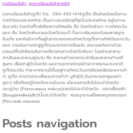
ทะเบียนบริษัท
,
จดทะเบียนบริษัทภาคใต้
จดทะเบียนบริษัทภูเก็ต โทร : 094-493-1414ภูเก็ต เป็นจังหวัดหนึ่งทาง
ภาคใต้ของประเทศไทย เป็นเกาะขนาดใหญ่ที่สุดในประเทศไทย อยู่ในทะเล
อันดามัน จังหวัดที่ใกล้เคียงทางทิศเหนือ คือ จังหวัดพังงา ทางทิศตะวัน
ออก คือ จังหวัดพังงาและจังหวัดกระบี่ ทั้งเกาะล้อมรอบด้วยมหาสมุทร
อินเดีย และยังมีเกาะที่อยู่ในอาณาเขตของจังหวัดภูเก็ตทางทิศใต้และตะวัน
ออก การเดินทางเข้าสู่ภูเก็ตนอกจากทางเรือแล้ว สามารถเดินทางโดย
รถยนต์ซึ่งมีเพียงเส้นทางเดียวผ่านทางจังหวัดพังงา โดยข้ามสะพาน
สารสินและสะพานคู่ขนาน คือ สะพานท้าวเทพกระษัตรีและสะพานท้าวศรี
สุนทร เพื่อเข้าสู่ตัวจังหวัด และทางอากาศโดยมีท่าอากาศยานนานาชาติ
ภูเก็ตรองรับ ท่าอากาศยานนี้ตั้งอยู่ทางทิศตะวันตกเฉียงเหนือของเกาะคำ
ว่า ภูเก็ต คาดว่าน่าจะเพี้ยนมาจากคำว่า บูกิต[3] (ในภาษามลายูแปลว่า
ภูเขา) หรือที่เคยรู้จักแต่โบราณในนาม เมืองถลางต้นไม้ประจำจังหวัด :
ประดู่บ้าน (Pterocarpus indicus)ดอกไม้ประจำจังหวัด : ดอกเฟื่องฟ้า
(Bougainvillea)สัตว์น้ำประจำจังหวัด : หอยมุกจานหรือหอยมุกขอบทอง
(Pinctada maxima)
Posts navigation