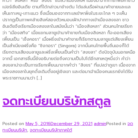
คำว่า “สิงหลา” หรือ “สิงขร” แปลว่าเมืองสิงห์ เนื่องมาจากการที่พ่อค้าชาว
เปอร์เซียอินเดีย ตามที่ได้กล่าวมาข้างต้น ได้แล่นเรือผ่านมาค้าขายและแล
เห็นเกาะหนู-เกาะแมว ซึ่งเมื่อมองจากทะเลเข้าหาฝั่งในระยะไกล ๆ จะเห็น
ปรากฏเป็นภาพคล้ายสิงห์สองตัวหมอบเฝ้าปากทางเข้าเมืองสงขลา ชาว
อินเดียจึงเรียกเมืองสงขลาในสมัยนั้นว่า “เมืองสิงหลา” ส่วนคนไทยเรียก
ว่า “เมืองสทิง” เมื่อแขกมลายูเข้ามาค้าขายกับเมืองสิงหลา ก็จะออกเสียง
เพี้ยนเป็น “เซ็งคอรา” เมื่อฝรั่งเข้ามาค้าขายก็เรียกตามมลายูแต่เสียงเพี้ยน
เป็นสำเนียงฝรั่งคือ “ซิงกอรา” (Singora) จากนั้นคนไทยพื้นถิ่นเองก็ได้
เรียกตามเสียงมลายูและฝรั่งเพี้ยนเป็นคำว่า “สงขลา” ดังปัจจุบันนอกเหนือ
จากนี้ เอกสารชิ้นนี้ยังอธิบายต่อถึงความเป็นไปได้อีกสาเหตุหนึ่งว่า คำว่า
สงขลาน่าจะเป็นการเรียกเพี้ยนมาจากคำว่า “สิงขร” ที่แปลว่าภูเขา เนื่องจาก
เมืองสงขลาในยุคดั้งเดิมตั้งอยู่เชิงเขา และต่อมาเจ้าเมืองคนแรกยังได้รับ
พระราชทานนามว่า […]
จดทะเบียนบริษัทสตูล
Posted on
May 5, 2016
December 29, 2021
admin
Posted in
จด
ทะเบียนบริษัท
,
จดทะเบียนบริษัทภาคใต้