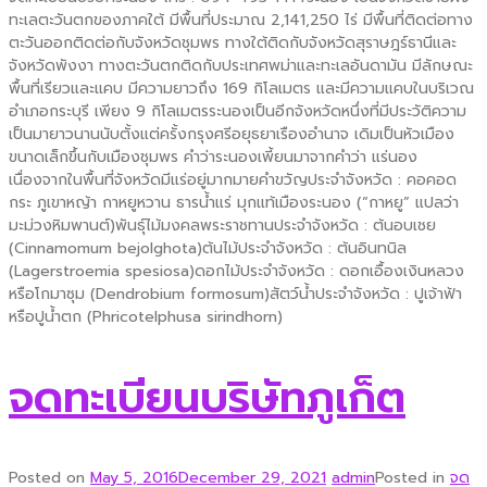
ทะเลตะวันตกของภาคใต้ มีพื้นที่ประมาณ 2,141,250 ไร่ มีพื้นที่ติดต่อทาง
ตะวันออกติดต่อกับจังหวัดชุมพร ทางใต้ติดกับจังหวัดสุราษฎร์ธานีและ
จังหวัดพังงา ทางตะวันตกติดกับประเทศพม่าและทะเลอันดามัน มีลักษณะ
พื้นที่เรียวและแคบ มีความยาวถึง 169 กิโลเมตร และมีความแคบในบริเวณ
อำเภอกระบุรี เพียง 9 กิโลเมตรระนองเป็นอีกจังหวัดหนึ่งที่มีประวัติความ
เป็นมายาวนานนับตั้งแต่ครั้งกรุงศรีอยุธยาเรืองอำนาจ เดิมเป็นหัวเมือง
ขนาดเล็กขึ้นกับเมืองชุมพร คำว่าระนองเพี้ยนมาจากคำว่า แร่นอง
เนื่องจากในพื้นที่จังหวัดมีแร่อยู่มากมายคำขวัญประจำจังหวัด : คอคอด
กระ ภูเขาหญ้า กาหยูหวาน ธารน้ำแร่ มุกแท้เมืองระนอง (“กาหยู” แปลว่า
มะม่วงหิมพานต์)พันธุ์ไม้มงคลพระราชทานประจำจังหวัด : ต้นอบเชย
(Cinnamomum bejolghota)ต้นไม้ประจำจังหวัด : ต้นอินทนิล
(Lagerstroemia spesiosa)ดอกไม้ประจำจังหวัด : ดอกเอื้องเงินหลวง
หรือโกมาซุม (Dendrobium formosum)สัตว์น้ำประจำจังหวัด : ปูเจ้าฟ้า
หรือปูน้ำตก (Phricotelphusa sirindhorn)
จดทะเบียนบริษัทภูเก็ต
Posted on
May 5, 2016
December 29, 2021
admin
Posted in
จด