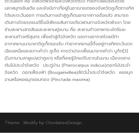
ตะวันออก คือ จังหวัดพังงาและจังหวัดกระบี่ ทั้งเกาะล้อมรอบด้วย
มหาสมุทรอินเดีย และยังมีเกาะที่อยู่ในอาณาเขตของจังหวัดภูเก็ตทางทิศ
ใต้และตะวันออก การเดินทางเข้าสู่ภูเก็ตนอกจากทางเรือแล้ว สามารถ
เดินทางโดยรถยนต์ซึ่งมีเพียงเส้นทางเดียวผ่านทางจังหวัดพังงา โดย
ข้ามสะพานสารสินและสะพานคู่ขนาน คือ สะพานท้าวเทพกระษัตรีและ
สะพานท้าวศรีสุนทร เพื่อเข้าสู่ตัวจังหวัด และทางอากาศโดยมีท่า
อากาศยานนานาชาติภูเก็ตรองรับ ท่าอากาศยานนี้ตั้งอยู่ทางทิศตะวันตก
เฉียงเหนือของเกาะคำว่า ภูเก็ต คาดว่าน่าจะเพี้ยนมาจากคำว่า บูกิต[3]
(ในภาษามลายูแปลว่าภูเขา) หรือที่เคยรู้จักแต่โบราณในนาม เมืองถลาง
ต้นไม้ประจำจังหวัด : ประดู่บ้าน (Pterocarpus indicus)ดอกไม้ประจำ
จังหวัด : ดอกเฟื่องฟ้า (Bougainvillea)สัตว์น้ำประจำจังหวัด : หอยมุก
จานหรือหอยมุกขอบทอง (Pinctada maxima)
Theme : Modify by
ChonlateeDesign
.