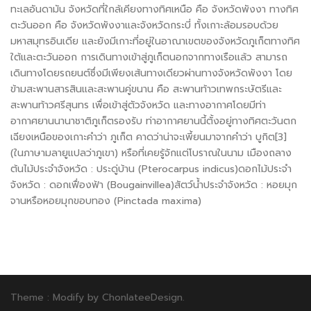
ทะเลอันดามัน จังหวัดที่ใกล้เคียงทางทิศเหนือ คือ จังหวัดพังงา ทางทิศ
ตะวันออก คือ จังหวัดพังงาและจังหวัดกระบี่ ทั้งเกาะล้อมรอบด้วย
มหาสมุทรอินเดีย และยังมีเกาะที่อยู่ในอาณาเขตของจังหวัดภูเก็ตทางทิศ
ใต้และตะวันออก การเดินทางเข้าสู่ภูเก็ตนอกจากทางเรือแล้ว สามารถ
เดินทางโดยรถยนต์ซึ่งมีเพียงเส้นทางเดียวผ่านทางจังหวัดพังงา โดย
ข้ามสะพานสารสินและสะพานคู่ขนาน คือ สะพานท้าวเทพกระษัตรีและ
สะพานท้าวศรีสุนทร เพื่อเข้าสู่ตัวจังหวัด และทางอากาศโดยมีท่า
อากาศยานนานาชาติภูเก็ตรองรับ ท่าอากาศยานนี้ตั้งอยู่ทางทิศตะวันตก
เฉียงเหนือของเกาะคำว่า ภูเก็ต คาดว่าน่าจะเพี้ยนมาจากคำว่า บูกิต[3]
(ในภาษามลายูแปลว่าภูเขา) หรือที่เคยรู้จักแต่โบราณในนาม เมืองถลาง
ต้นไม้ประจำจังหวัด : ประดู่บ้าน (Pterocarpus indicus)ดอกไม้ประจำ
จังหวัด : ดอกเฟื่องฟ้า (Bougainvillea)สัตว์น้ำประจำจังหวัด : หอยมุก
จานหรือหอยมุกขอบทอง (Pinctada maxima)
Theme : Modify by
ChonlateeDesign
.