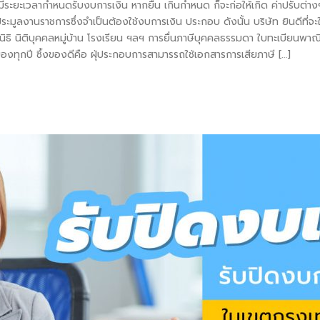
ีระยะเวลากำหนดรับงบการเงิน หากยื่น เกินกำหนด ก็จะก่อให้เกิด ค่าปรับต่า
ระมูลงานราชการซึ่งจำเป็นต้องใช้งบการเงิน ประกอบ ดังนั้น บริษัท ยินดีที่จะให
ิธิ นิติบุคคลหมู่บ้าน โรงเรียน ฯลฯ การยื่นภาษีบุคคลธรรมดา ใบทะเบียนพาณิชย์
ของทุกปี ซึ้งของดีคือ ผุ้ประกอบการสามารรถใช้เอกสารการเสียภาษี […]