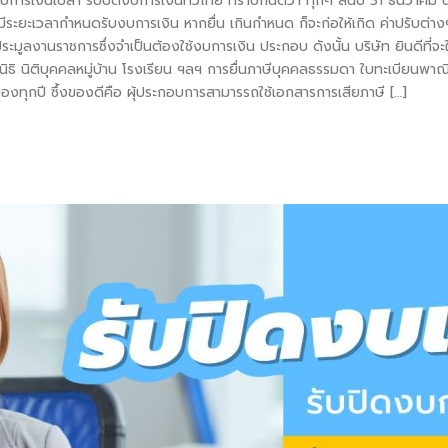
ดงบการเงินเปล่า รับปิดงบการเงินทั่วไทย ทราบกันดีว่า ทุกๆ สิ้นปี 31 ธันวาค
ีระยะเวลากำหนดรับงบการเงิน หากยื่น เกินกำหนด ก็จะก่อให้เกิด ค่าปรับต่า
ระมูลงานราชการซึ่งจำเป็นต้องใช้งบการเงิน ประกอบ ดังนั้น บริษัท ยินดีที่จะให
ิธิ นิติบุคคลหมู่บ้าน โรงเรียน ฯลฯ การยื่นภาษีบุคคลธรรมดา ใบทะเบียนพาณิชย์
ของทุกปี ซึ้งของดีคือ ผุ้ประกอบการสามารรถใช้เอกสารการเสียภาษี […]