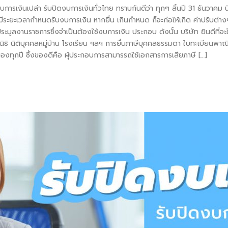
ดงบการเงินเปล่า รับปิดงบการเงินทั่วไทย ทราบกันดีว่า ทุกๆ สิ้นปี 31 ธันวาค
ีระยะเวลากำหนดรับงบการเงิน หากยื่น เกินกำหนด ก็จะก่อให้เกิด ค่าปรับต่า
ระมูลงานราชการซึ่งจำเป็นต้องใช้งบการเงิน ประกอบ ดังนั้น บริษัท ยินดีที่จะให
ิธิ นิติบุคคลหมู่บ้าน โรงเรียน ฯลฯ การยื่นภาษีบุคคลธรรมดา ใบทะเบียนพาณิชย์
ของทุกปี ซึ้งของดีคือ ผุ้ประกอบการสามารรถใช้เอกสารการเสียภาษี […]